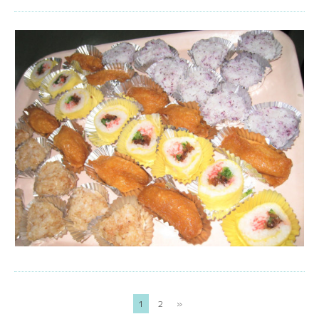
1
2
»